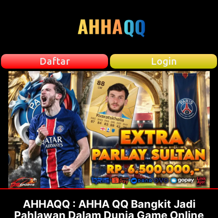
Daftar
Login
AHHAQQ : AHHA QQ Bangkit Jadi
Pahlawan Dalam Dunia Game Online