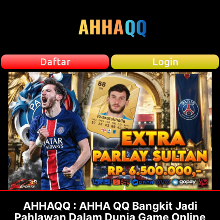
Daftar
Login
AHHAQQ : AHHA QQ Bangkit Jadi
Pahlawan Dalam Dunia Game Online