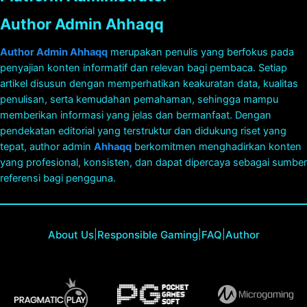
Author Admin Ahhaqq
Author Admin Ahhaqq
merupakan penulis yang berfokus pada
penyajian konten informatif dan relevan bagi pembaca. Setiap
artikel disusun dengan memperhatikan keakuratan data, kualitas
penulisan, serta kemudahan pemahaman, sehingga mampu
memberikan informasi yang jelas dan bermanfaat. Dengan
pendekatan editorial yang terstruktur dan didukung riset yang
tepat, author admin
Ahhaqq
berkomitmen menghadirkan konten
yang profesional, konsisten, dan dapat dipercaya sebagai sumber
referensi bagi pengguna.
About Us
|
Responsible Gaming
|
FAQ
|
Author